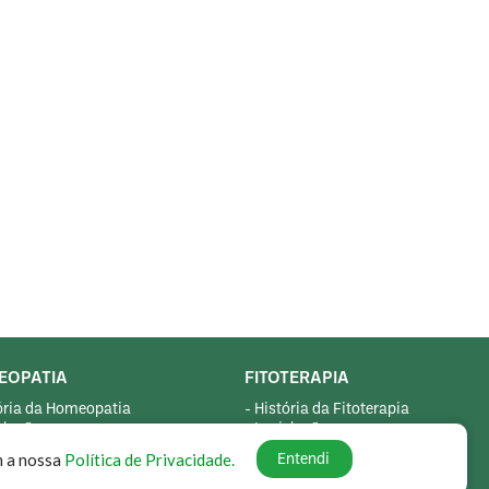
EOPATIA
FITOTERAPIA
tória da Homeopatia
- História da Fitoterapia
slação
- Legislação
iê Jurídico
- Dossiê Jurídico
m a nossa
Política de Privacidade.
Entendi
guntas e Respostas
- Perguntas e Respostas
ursos