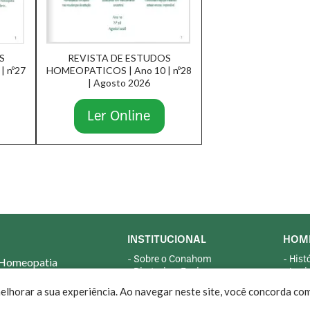
S
REVISTA DE ESTUDOS
 nº27
HOMEOPATICOS | Ano 10 | nº28
| Agosto 2026
Ler Online
INSTITUCIONAL
HOM
- Sobre o Conahom
- His
 Homeopatia
- Diretoria e Equipe
- Legi
- Código de Ética
- Doss
lhorar a sua experiência. Ao navegar neste site, você concorda co
- Estatuto
- Per
- LGPD
- Rec