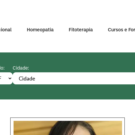
cional
Homeopatia
Fitoterapia
Cursos e F
o:
Cidade: