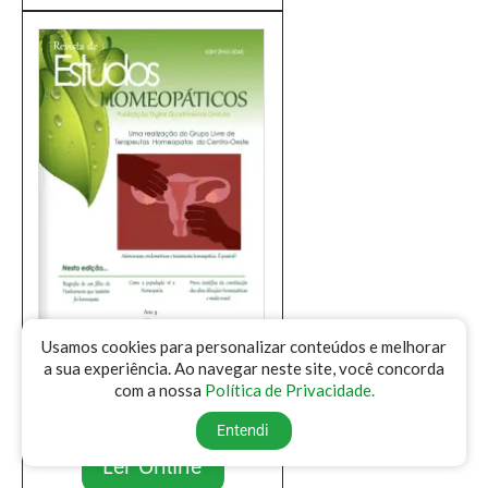
Usamos cookies para personalizar conteúdos e melhorar
a sua experiência. Ao navegar neste site, você concorda
REVISTA DE ESTUDOS
com a nossa
Política de Privacidade.
HOMEOPATICOS | Ano 9 | nº25 |
Agosto 2025
Entendi
Ler Online